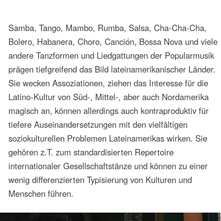
wenig differenzierten Typisierung von Kulturen und
Menschen führen.
Die Lateinamerikaner selbst müssen sich mit diesem
geschaffenen Image auseinandersetzen und damit nach
außen und innen möglichst reflektiert umgehen. Die
Popularmusik wird zu einem zentralen Gegenstand aller
kulturwissenschaftlichen Bemühungen um Fragen der
Identität, seien diese national, regional, ethnisch, sozio-
ökonomisch oder subkulturell orientiert. Immer mehr wird
sichtbar, wie notwenig es ist, die Historizität der
Erscheinungen lateinamerikanischer Popularmusik