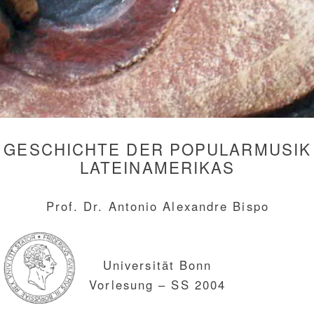
GESCHICHTE DER POPULARMUSIK
LATEINAMERIKAS
Prof. Dr. Antonio Alexandre Bispo
Universität Bonn
Vorlesung – SS 2004
Samba, Tango, Mambo, Rumba, Salsa, Cha-Cha-Cha,
Bolero, Habanera, Choro, Canción, Bossa Nova und viele
andere Tanzformen und Liedgattungen der Popularmusik
prägen tiefgreifend das Bild lateinamerikanischer Länder.
Sie wecken Assoziationen, ziehen das Interesse für die
Latino-Kultur von Süd-, Mittel-, aber auch Nordamerika
magisch an, können allerdings auch kontraproduktiv für
tiefere Auseinandersetzungen mit den vielfältigen
soziokulturellen Problemen Lateinamerikas wirken. Sie
gehören z.T. zum standardisierten Repertoire
internationaler Gesellschaftstänze und können zu einer