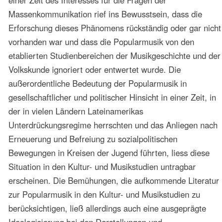
wurde die Debatte auf Hochschulebene weiter entwickelt.
Zur Besprechung des Themas im gesamtamerikanischen
Rahmen wurden Dialoge in Punta del Este 1973
durchgeführt.
In den folgenden Jahrzehnten wurde die Thematik in
Tagungen und Kongressen fortgeführt. Sie wurde in
verschiedenen Kontexten und in multilateralen
Kooperationen in Deutschland beim Leichlinger
Musikforum seit 1981 diskutiert. Beim ersten
Brasilianischen Kongress für Musikwissenschaft 1987
wurde der Stand der Forschung und der Studien