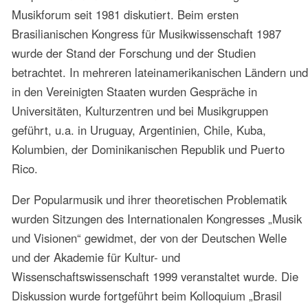
1971. Debatten mit Rogerio Duprat, Rita Lee, Juca
Chaves u.a. im Rahmen der Show Blow Up. São
Paulo, Rio de Janeiro, u.a.
1970. Dialoge mit José Ramos Tinhorão. Zentrum
für musikwissenschaftliche Forschungen/ND. São
Paulo
1967. Arte und Kommunikation. Leitung Decio
Pignatari. Kulturamt der Stadt São Paulo und
Stadtbibliothek. São Paulo
Zur Vorlesung in Bonn 2004
2004 wurde die Geschichte der Popularmusik in