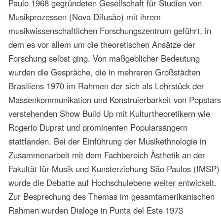
Vorangegangenes
2002. Popularmusikforschung, Kulturwissenschaft
und Musikerziehung. Internationaler Kongress
Musik, Projekte und Perspektiven. Akademie für
Kultur- und Wissenschaftswissenschaft/ISMPS. Rio
Grande do Sul, São Paulo, Rio de Janeiro
2002. Interaktionen Kunst- und Popularmusik.
Konzert und Vortrag. Maria Brangança u.a. Theater
S. Pedro. Kultursekretariat des Staates São Paulo.
São Paulo
2003. Besprechungen in Musikinstitutionen Kubas
und der Dominikanischen Republik. Santigo de
Cuba, Santo Domingo
2001. Besprechungen in Musikinstitutionen Kubas.
Nationalbibliothek und Nationalkonservatorium.
Havanna
2001. Brasil 2001.Neue Tendenzen der
Popularmusik – Brazil Electro. Akademie für Kultur-
und Wissenschaftswissenschaft/ISMPS. Köln
1999. Popularmusik beim Internationaler Kongress
Musik und Visionen. Deutsche Welle, Akademie für
Kultur- und Wissenschaftswissenschaft/ISMPS.