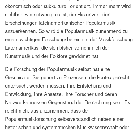
Die Überwindung einer Denkweise und einer Lehr- und
Forschungspraxis, die sich nach Sphären der Kunst- und
Volkskultur mit ihrer Konnotation des Höheren bzw.
Niederen richtete, war das Hauptanliegen von
Bestrebungen zur Erneuerung von Ansichten und
Verfahrensweisen in den Kultur- und Musikstudien, die
sich in Lateinamerika zunehmend in den 1960er Jahren
entwickelten. Die Publikumswirksamkeit von Festivals der
Popularmusik und ihre Verbreitung durch die Medien in
einer Zeit des Interesses für die Fragen der