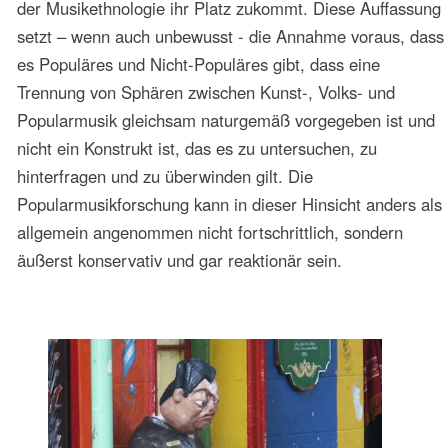
Massenkommunikation rief ins Bewusstsein, dass die
Erforschung dieses Phänomens rückständig oder gar nicht
vorhanden war und dass die Popularmusik von den
etablierten Studienbereichen der Musikgeschichte und der
Volkskunde ignoriert oder entwertet wurde. Die
außerordentliche Bedeutung der Popularmusik in
gesellschaftlicher und politischer Hinsicht in einer Zeit, in
der in vielen Ländern Lateinamerikas
Unterdrückungsregime herrschten und das Anliegen nach
Erneuerung und Befreiung zu sozialpolitischen
Bewegungen in Kreisen der Jugend führten, liess diese
Situation in den Kultur- und Musikstudien untragbar
erscheinen. Die Bemühungen, die aufkommende Literatur
zur Popularmusik in den Kultur- und Musikstudien zu
berücksichtigen, ließ allerdings auch eine ausgeprägte
Ideologisierung bei den Darstellungen und
Interpretationen einiger Autoren in Erscheinung treten, die
auch traditionalistische, nationalistische, ja völkischen
Einstellungen erkennen ließen.
Die Bewegung zur Erneuerung von Denk- und Sichtweisen
in den Kultur- und Musikstudien, die eine interdisziplinäre