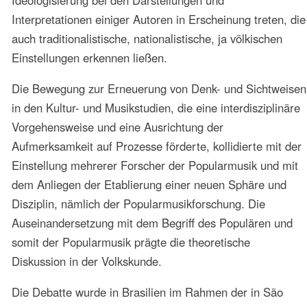
betrachtet. In mehreren lateinamerikanischen Ländern und
in den Vereinigten Staaten wurden Gespräche in
Universitäten, Kulturzentren und bei Musikgruppen
geführt, u.a. in Uruguay, Argentinien, Chile, Kuba,
Kolumbien, der Dominikanischen Republik und Puerto
Rico.
Der Popularmusik und ihrer theoretischen Problematik
wurden Sitzungen des Internationalen Kongresses „Musik
und Visionen“ gewidmet, der von der Deutschen Welle
und der Akademie für Kultur- und
Wissenschaftswissenschaft 1999 veranstaltet wurde. Die
Diskussion wurde fortgeführt beim Kolloquium „Brasil
2001“ sowie 2002 beim eurobrasilianischen Kongress
„Musik, Projekte und Perspektive“ in Brasilien. Bei all
diesen Tagungen wurde die Rolle der Medien besprochen.
Der iconic turn des kulturtheoretischen Denkens mit
seiner Fokussierung auf das Visuelle, das Visionäre, das
Zeichenhafte und die Bildersprache standen im
Mittelpunkt der Auseinandersetzungen.