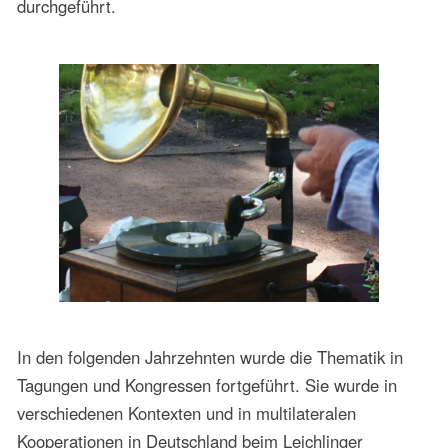
Köln
2000. Popularmusik Lateinamerikas. Center for
Latin American Studies. University of California,
Berkeley
1994. Spanien-Lateinamerika in der Popularmusik.
Studien in Barcelona
1993. Popularmusik in Amazonien.
Kultursekretariat von Acre. Kulturhaus von Rio
Branco. Rio Branco
1989. Viola, Cavaquinho, Bandolim in der
Forschung. Alberto Ikeda. Tagung bei den
portugiesischsprachigen Migranten. Kulturamt
Kölns und ISMPS. Köln
1987. Popularmusik-Vorträge beim I.
Brasilianischen Kongress für Musikwissenschaft.
São Paulo
1987. Music in the Life of Man. Regionaltreffen für
Lateinamerika und Karibik. International Music
Council/UNESCO. São Paulo
1985. Music in the Life of Man. Regionaltreffen für
Lateinamerika und Karibik. International Music
Council/UNESCO. Mexico-City
1982. Interaktionen Kunst- und Popularmusik.
Zusammenwirken mit Charles Cornisch..Deutsch-
brasilianisches Musikforum/Musikschulwoche.
Leichlingen
1974. Polyvalenz und Popularmusik. Woche der
Kunst. Fakultät für Musik und Kunsterziehung São
Paulos. São Paulo
1973. Forschungsarbeit zur Popularmusik.
Fachbereich Musikethnologie. Fakultät für Musik
und Kunsterziehung São Paulos. São Paulo