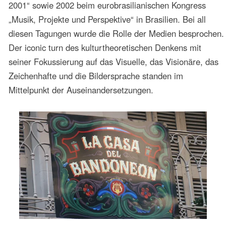
Lateinamerika Thema einer Vorlesung am
Musikwissenschaftlichen Seminar der Universität
Bonn. Die Vorlesung hatte als Ziel, einen Überblick
über die Erforschung der Popularmusik
Lateinamerikas aus einer Perspektive zu gewähren,
die die theoretischen Ansätze und Fragen einer
kulturwissenschaftlich orientierten Musikwissenschaft
fokussierten.
Anhand von Tonaufnahmen, Noten und
Bildmaterialien wurden in dieser Vorlesung soziale
und kulturhistorische Voraussetzungen für die
Entstehung, Entwicklung, Verbreitung und Wandlung
von musikalischen Ausdrucksweisen der
Popularkultur Lateinamerikas behandelt. Von
vergangenen Tänzen und Musikstilen – wie dem
Maxixe – bis zu aktuellen Erscheinungen – wie
Brazilelectro – sollten ein Panorama der Vielfalt
lateinamerikanischer Popularmusik aufgezeigt und
zugleich Grundlagen zu einer kulturwissenschaftlich
fundierten, interkulturell orientierten Musikanalyse
geboten werden.