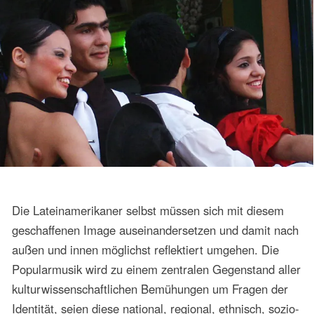
anzuerkennen. So wird die Popularmusik zunehmend zu
einem wichtigen Forschungsbereich in der Musikforschung
Lateinamerikas, die sich bisher vornehmlich der
Kunstmusik und der Folklore gewidmet hat.
Die Forschung der Popularmusik selbst hat eine
Geschichte. Sie gehört zu Prozessen, die kontextgerecht
untersucht werden müssen. Ihre Entstehung und
Entwicklung, ihre Ansätze, ihre Forscher und deren
Netzwerke müssen Gegenstand der Betrachtung sein. Es
reicht nicht aus anzunehmen, dass der
Popularmusikforschung selbstverständlich neben einer
historischen und systematischen Musikwissenschaft oder
der Musikethnologie ihr Platz zukommt. Diese Auffassung
setzt – wenn auch unbewusst - die Annahme voraus, dass
es Populäres und Nicht-Populäres gibt, dass eine
Trennung von Sphären zwischen Kunst-, Volks- und
Popularmusik gleichsam naturgemäß vorgegeben ist und
nicht ein Konstrukt ist, das es zu untersuchen, zu
hinterfragen und zu überwinden gilt. Die
Popularmusikforschung kann in dieser Hinsicht anders als
allgemein angenommen nicht fortschrittlich, sondern
äußerst konservativ und gar reaktionär sein.