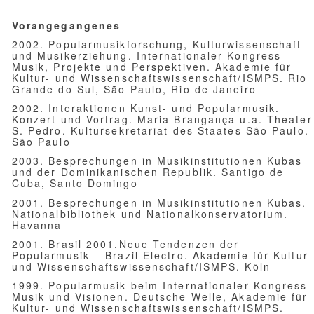
Die Vorlesung wollte ins Bewusstsein bringen, dass
die Behandlung der Popularmusik Lateinamerikas in
kohärenter Weise mit dieser Auffassung der
Musikforschung nicht aus der Perspektive eines sich
als gesondert verstehenden Fachbereichs der
Popularmusikforschung zu betrachten ist, da dieser
bereits durch seine Bezeichnung eine
Kategorisierung des Objekts der Untersuchung
erkennen lässt, sondern aus der Perspektive der
Musikforschung erfolgen sollte, die auf Prozesse
ausgerichtet ist.
Mit diesem Anliegen wurde die Aufmerksamkeit auf
sozialgeschichtliche Prozesse gerichtet, die nicht nur
eine kontextgerechte Betrachtung von
Musikentwicklungen in bestimmten Sozialsphären,
Städten, Regionen und Ländern ermöglichen,
sondern auch die Untersuchung von Ausbreitungen
und Interaktionen in gesamt-lateinamerikanischen
Zusammenhängen.